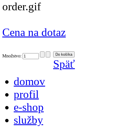
Cena na dotaz
Množstvo:
Späť
domov
profil
e-shop
služby