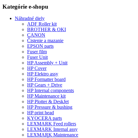
Kategórie e-shopu
Náhradné diely
ADF Roller kit
BROTHER & OKI
CANON
Čistenie a mazanie
EPSON parts
Fuser film
Fuser Unit
HP Assembly + Unit
HP Cover
HP Elektro assy
HP Formatter board
HP Gears + Drive
HP Internal components
HP Maintenance kit
HP Plotter & DeskJet
HP Pressure & bushing
HP print head
KYOCERA parts
LEXMARK Feed rollers
LEXMARK Internal assy
LEXMARK Maintenance