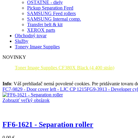
OSTATNÉ - diely
Pickup Separation Feed
SAMSUNG Feed rollers
SAMSUNG Internal comp.
Transfer belt & kit
XEROX parts
Obchodný tovar
Služby
Tonery Image Supplies
NOVINKY
Toner Image Supplies CF380X Black (4 400 strán)
Info
: Váš prehliadač nemá povolené cookies. Pre pridávanie tovaru 
FC7-9829 - Door cover left - LJC CP 1215
FG9-3913 - Developer cyl
Zobraziť veľký obrázok
FF6-1621 - Separation roller
0.00 €