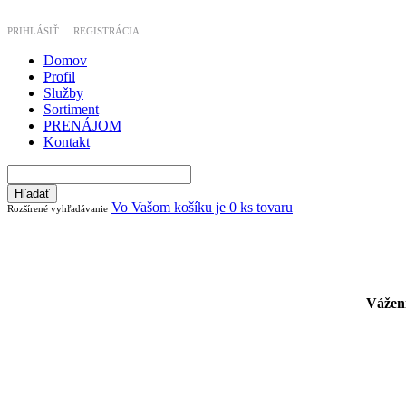
PRIHLÁSIŤ
REGISTRÁCIA
Domov
Profil
Služby
Sortiment
PRENÁJOM
Kontakt
Vo Vašom košíku je 0 ks tovaru
Rozšírené vyhľadávanie
Vážení