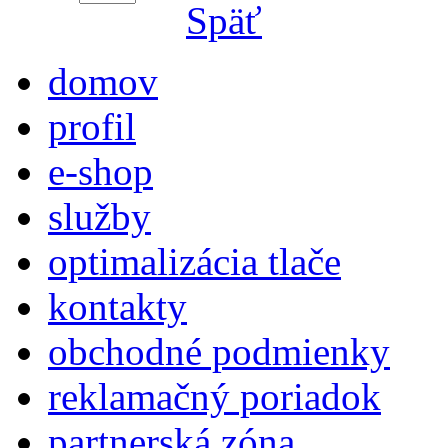
Späť
domov
profil
e-shop
služby
optimalizácia tlače
kontakty
obchodné podmienky
reklamačný poriadok
partnerská zóna