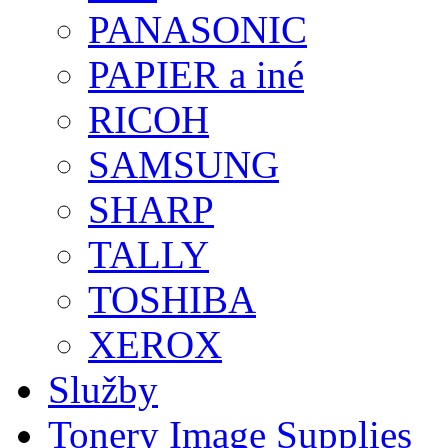
PANASONIC
PAPIER a iné
RICOH
SAMSUNG
SHARP
TALLY
TOSHIBA
XEROX
Služby
Tonery Image Supplies