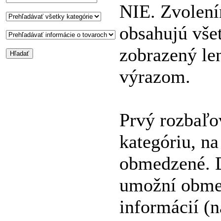
NIE. Zvolení
obsahujú vše
zobrazený le
výrazom.
Prvý rozbaľo
kategóriu, n
obmedzené. D
umožní obmed
informácií (n