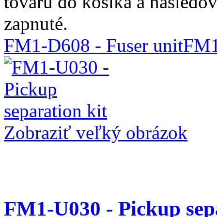
tovaru do košíka a nasledo
zapnuté.
FM1-D608 - Fuser unit
FM1
Zobraziť veľký obrázok
FM1-U030 - Pickup sepa