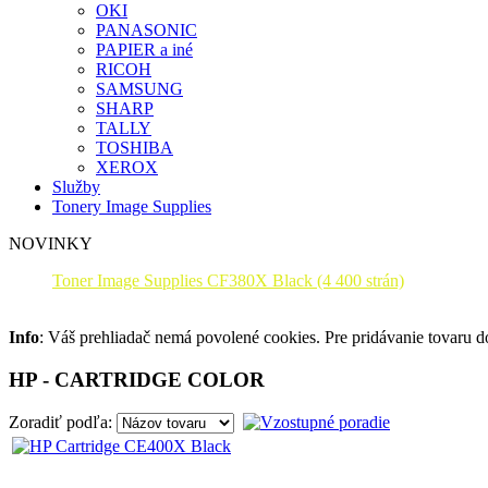
OKI
PANASONIC
PAPIER a iné
RICOH
SAMSUNG
SHARP
TALLY
TOSHIBA
XEROX
Služby
Tonery Image Supplies
NOVINKY
Toner Image Supplies CF380X Black (4 400 strán)
Info
: Váš prehliadač nemá povolené cookies. Pre pridávanie tovaru 
HP - CARTRIDGE COLOR
Zoradiť podľa: