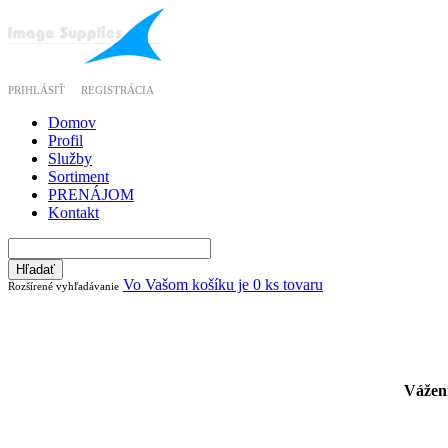
PRIHLÁSIŤ
REGISTRÁCIA
Domov
Profil
Služby
Sortiment
PRENÁJOM
Kontakt
Vo Vašom košíku je 0 ks tovaru
Rozšírené vyhľadávanie
Vážení