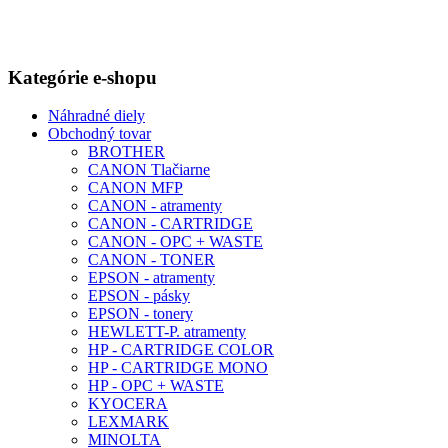
Kategórie e-shopu
Náhradné diely
Obchodný tovar
BROTHER
CANON Tlačiarne
CANON MFP
CANON - atramenty
CANON - CARTRIDGE
CANON - OPC + WASTE
CANON - TONER
EPSON - atramenty
EPSON - pásky
EPSON - tonery
HEWLETT-P. atramenty
HP - CARTRIDGE COLOR
HP - CARTRIDGE MONO
HP - OPC + WASTE
KYOCERA
LEXMARK
MINOLTA