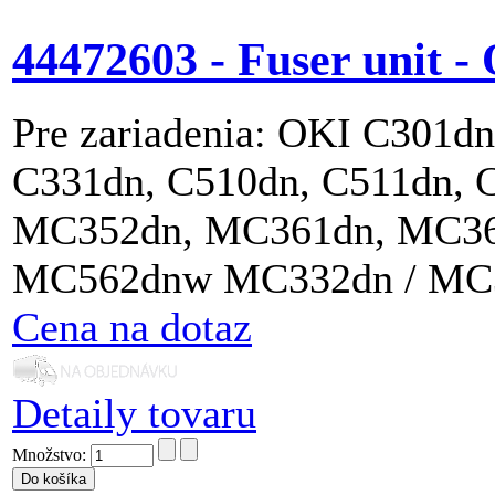
44472603 - Fuser unit -
Pre zariadenia: OKI C301d
C331dn, C510dn, C511dn, 
MC352dn, MC361dn, MC36
MC562dnw MC332dn / MC
Cena na dotaz
Detaily tovaru
Množstvo: