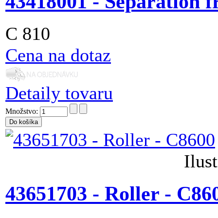
43418001 - Separation 
C 810
Cena na dotaz
Detaily tovaru
Množstvo:
Ilus
43651703 - Roller - C86