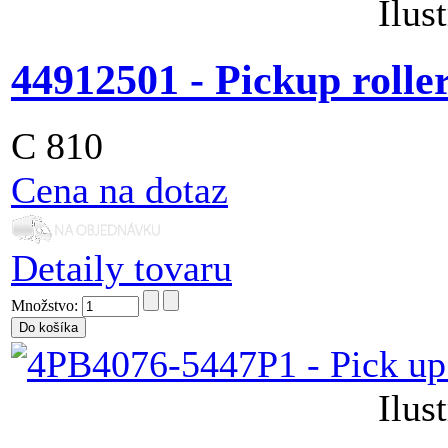
Ilus
44912501 - Pickup rolle
C 810
Cena na dotaz
Detaily tovaru
Množstvo:
Ilus