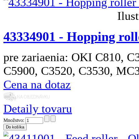
Ilus
43334901 - Hopping roll
pre zariaenia: OKI C810, 
C5900, C3520, C3530, MC
Cena na dotaz
Detaily tovaru
Množstvo: