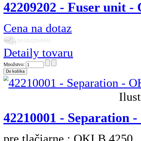
42209202 - Fuser unit -
Cena na dotaz
Detaily tovaru
Množstvo:
Ilus
42210001 - Separation 
pre tlačiarne : OKI B 4250 